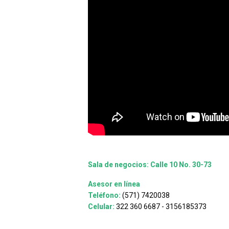
Sala de negocios: Calle 10 No. 30-73
Asesor en línea
Teléfono:
(571) 7420038
Celular:
322 360 6687 - 3156185373