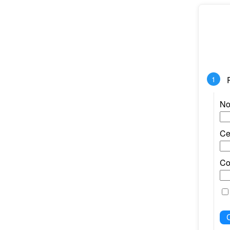
No
Ce
Co