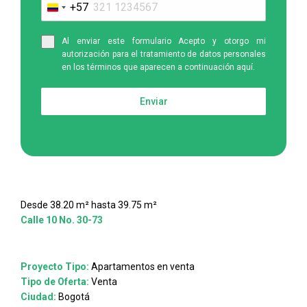
+57
Colombia
+57
Al enviar este formulario Acepto y otorgo mi
autorización para el tratamiento de datos personales
en los términos que aparecen a continuación aquí.
Enviar
Desde 38.20 m² hasta 39.75 m²
Calle 10 No. 30-73
Proyecto Tipo:
Apartamentos en venta
Tipo de Oferta:
Venta
Ciudad:
Bogotá