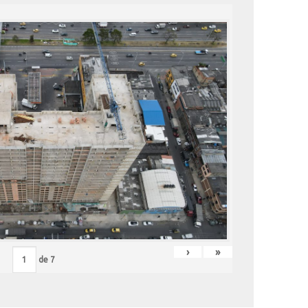
›
»
de
7