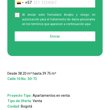
+57
Colombia
+57
Al enviar este formulario Acepto y otorgo mi
autorización para el tratamiento de datos personales
en los términos que aparecen a continuación aquí.
Enviar
Desde 38.20 m² hasta 39.75 m²
Calle 10 No. 30-73
Proyecto Tipo:
Apartamentos en venta
Tipo de Oferta:
Venta
Ciudad:
Bogotá