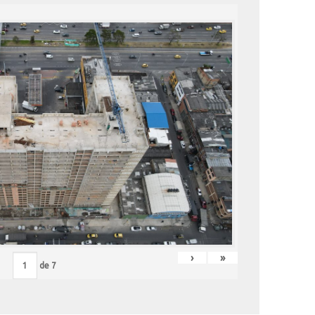
›
»
de
7