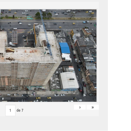
›
»
de
7