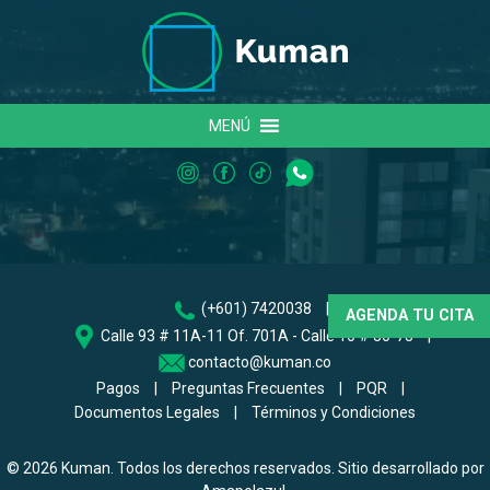
MENÚ
(+601) 7420038
|
AGENDA TU CITA
Calle 93 # 11A-11 Of. 701A - Calle 10 # 30-73
|
contacto@kuman.co
Pagos
|
Preguntas Frecuentes
|
PQR
|
Documentos Legales
|
Términos y Condiciones
© 2026
Kuman
. Todos los derechos reservados. Sitio desarrollado por