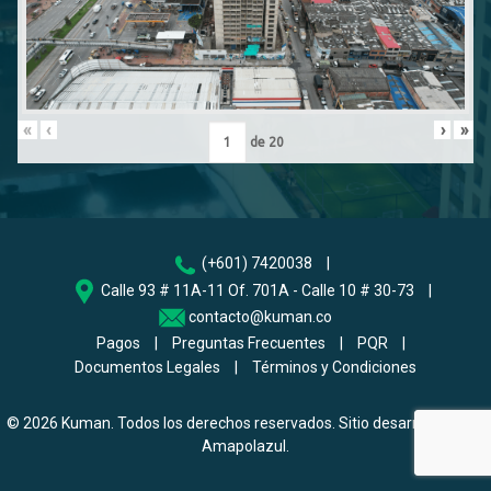
«
‹
›
»
de
20
(+601) 7420038
|
Calle 93 # 11A-11 Of. 701A - Calle 10 # 30-73
|
contacto@kuman.co
Pagos
|
Preguntas Frecuentes
|
PQR
|
Documentos Legales
|
Términos y Condiciones
© 2026
Kuman
. Todos los derechos reservados. Sitio desarrollado por
Amapolazul
.