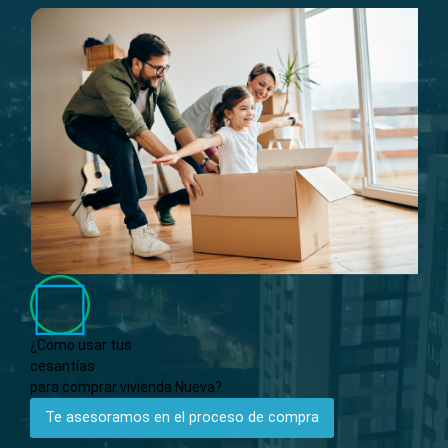
¿Como usar tus
cesantías
para comprar
vivienda Nueva?
Te asesoramos en el proceso de compra